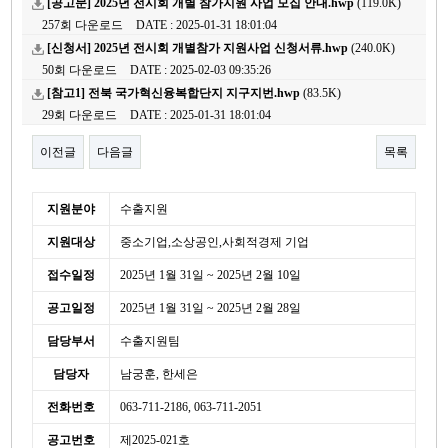
[공고문] 2025년 전시회 개별 참가지원 사업 모집 안내.hwp
(119.0K)
257회 다운로드
DATE : 2025-01-31 18:01:04
[신청서] 2025년 전시회 개별참가 지원사업 신청서류.hwp
(240.0K)
50회 다운로드
DATE : 2025-02-03 09:35:26
[참고1] 전북 국가혁신융복합단지 지구지번.hwp
(83.5K)
29회 다운로드
DATE : 2025-01-31 18:01:04
이전글
다음글
목록
본문
세
지원분야
수출지원
부
지원대상
중소기업,소상공인,사회적경제 기업
정
보
접수일정
2025년 1월 31일 ~ 2025년 2월 10일
공고일정
2025년 1월 31일 ~ 2025년 2월 28일
담당부서
수출지원팀
담당자
남궁훈, 한세은
전화번호
063-711-2186, 063-711-2051
공고번호
제2025-021호