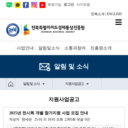
회원가입
로그인
사이트맵
전북소개
|
ENGLISH
사업안내
알림및소식
소통과참여
진흥원소개
시설안내/신청
정보공개
알림 및 소식
알림 및 소식
지원사업공고
지원사업공고
2025년 전시회 개별 참가지원 사업 모집 안내
작성자
한세은
25-01-31 18:01
조회
2,905회
댓글
0건