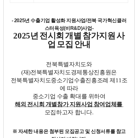
- 2025년 수출기업 활성화 지원사업/전북 국가혁신클러
스터육성(비R&D)사업-
2025
년
전시회
개별
참가지원
사
업
모집
안내
전북특별자치도와
(
재
)
전북특별자치도경제통상진흥원은
전북특별자치도중소기업수출진흥조례
제
11
조
에
따라
중소기업
수출
확대를
위하여
해외
전시회
개별참가
지원사업
참여업체를
모집하고자
합니다
.
※
자세한
내용은
첨부된
모집공고
및
신청서류를
참고