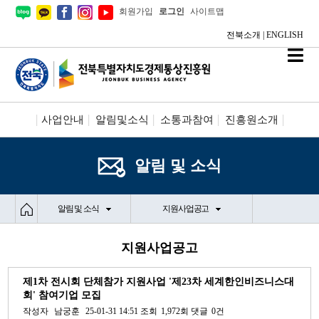
회원가입
로그인
사이트맵
전북소개
|
ENGLISH
사업안내
알림및소식
소통과참여
진흥원소개
시설안내/신청
정보공개
알림 및 소식
알림 및 소식
지원사업공고
지원사업공고
제1차 전시회 단체참가 지원사업 '제23차 세계한인비즈니스대
회' 참여기업 모집
작성자
남궁훈
25-01-31 14:51
조회
1,972회
댓글
0건