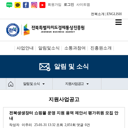
회원가입
로그인
사이트맵
전북소개
|
ENGLISH
사업안내
알림및소식
소통과참여
진흥원소개
시설안내/신청
정보공개
알림 및 소식
알림 및 소식
지원사업공고
지원사업공고
전북생생장터 쇼핑몰 운영 지원 용역 제안서 평가위원 모집 안
내
작성자
이주리
25-01-31 13:32
조회
2,051회
댓글
0건