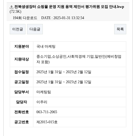
전북생생장터 쇼핑몰 운영 지원 용역 제안서 평가위원 모집 안내.hwp
(72.5K)
194회 다운로드
DATE : 2025-01-31 13:32:54
이전글
다음글
목록
본문
세
지원분야
국내 마케팅
부
중소기업,소상공인,사회적경제 기업,일반인(예비창업
정
지원대상
보
자 포함)
접수일정
2025년 1월 31일 ~ 2025년 2월 12일
공고일정
2025년 1월 31일 ~ 2025년 2월 12일
담당부서
마케팅팀
담당자
이주리
전화번호
063-711-2065
공고번호
제2015-015호