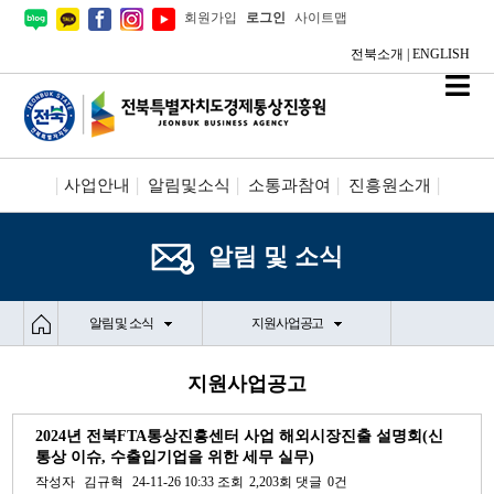
회원가입
로그인
사이트맵
전북소개
|
ENGLISH
사업안내
알림및소식
소통과참여
진흥원소개
시설안내/신청
정보공개
알림 및 소식
알림 및 소식
지원사업공고
지원사업공고
2024년 전북FTA통상진흥센터 사업 해외시장진출 설명회(신
통상 이슈, 수출입기업을 위한 세무 실무)
작성자
김규혁
24-11-26 10:33
조회
2,203회
댓글
0건