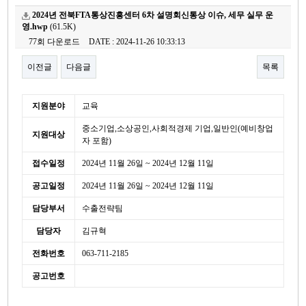
2024년 전북FTA통상진흥센터 6차 설명회신통상 이슈, 세무 실무 운
영.hwp
(61.5K)
77회 다운로드
DATE : 2024-11-26 10:33:13
이전글
다음글
목록
본문
세
지원분야
교육
부
중소기업,소상공인,사회적경제 기업,일반인(예비창업
정
지원대상
보
자 포함)
접수일정
2024년 11월 26일 ~ 2024년 12월 11일
공고일정
2024년 11월 26일 ~ 2024년 12월 11일
담당부서
수출전략팀
담당자
김규혁
전화번호
063-711-2185
공고번호