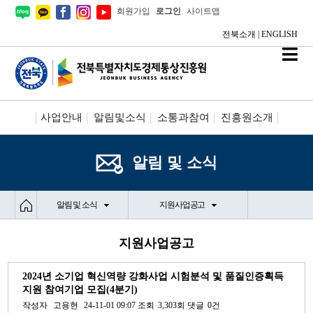
회원가입
로그인
사이트맵
전북소개
|
ENGLISH
사업안내
알림및소식
소통과참여
진흥원소개
시설안내/신청
정보공개
알림 및 소식
알림 및 소식
지원사업공고
지원사업공고
2024년 소기업 혁신역량 강화사업 시험분석 및 품질인증획득
지원 참여기업 모집(4분기)
작성자
고용현
24-11-01 09:07
조회
3,303회
댓글
0건