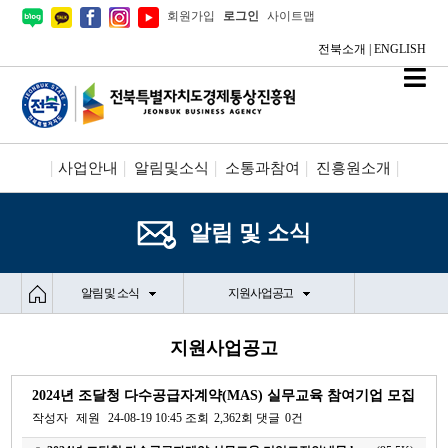
회원가입
로그인
사이트맵
전북소개
|
ENGLISH
사업안내
알림및소식
소통과참여
진흥원소개
시설안내/신청
정보공개
알림 및 소식
알림 및 소식
지원사업공고
지원사업공고
2024년 조달청 다수공급자계약(MAS) 실무교육 참여기업 모집
작성자
제원
24-08-19 10:45
조회
2,362회
댓글
0건