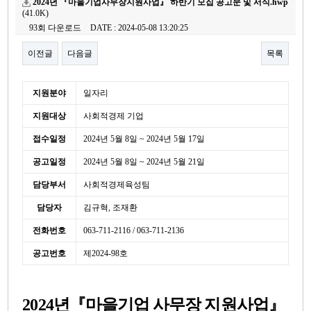
2024년 『마을기업사무장지원사업』 하반기 모집 공고문 및 서식.hwp
(41.0K)
93회 다운로드
DATE : 2024-05-08 13:20:25
이전글
다음글
목록
본문
세
지원분야
일자리
부
지원대상
사회적경제 기업
정
보
접수일정
2024년 5월 8일 ~ 2024년 5월 17일
공고일정
2024년 5월 8일 ~ 2024년 5월 21일
담당부서
사회적경제육성팀
담당자
김규혁, 조재환
전화번호
063-711-2116 / 063-711-2136
공고번호
제2024-98호
2024
년
『
마을기업 사무장 지원사업
』