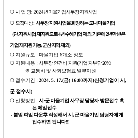
❍
사 업 명
: 2024
년
마을기업 사무장 지원사업
❍
모집대상
:
사무장 지원사업을 희망하는 도내 마을기업
(
단
,
지원사업 재지원으로
4
년 수혜기업 제외
,
기존에
2
년만
받은
기업 재지원 가능
,
군산 지역 제외
)
❍
지원규모
:
마을기업
6
개소 정도
❍
지원내용
:
사무장 인건비 지원
(
기업 자부담
20%)
※
교통비 및 사회보험료 일부지원
❍
접수기간
:
2024. 5. 17.(
금
) 16:00
까지
(
신청기업이 시
,
군 접수시
)
❍
신청방법
:
시
·
군 마을기업 사무장 담당자 방문접수 혹
은 메일접수
- 붙임 파일 다운후 작성해서 시, 군 마을기업 담당자에게
접수하면 됩니다!!!