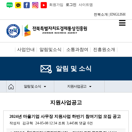
회원가입
로그인
사이트맵
전북소개
|
ENGLISH
사업안내
알림및소식
소통과참여
진흥원소개
시설안내/신청
정보공개
알림 및 소식
알림 및 소식
지원사업공고
지원사업공고
2024년 마을기업 사무장 지원사업 하반기 참여기업 모집 공고
작성자
김규혁
24-05-08 12:34
조회
3,445회
댓글
0건