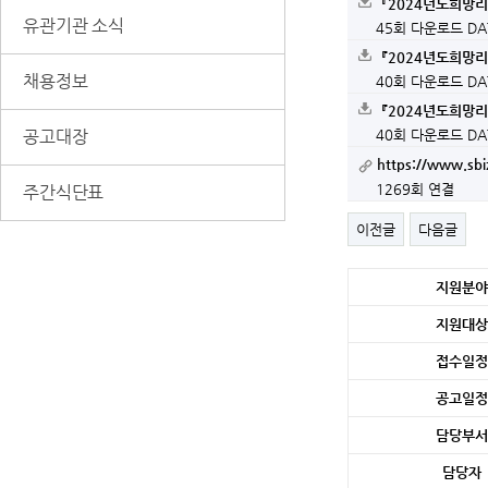
『2024년도희망
유관기관 소식
45회 다운로드
DA
『2024년도희망
채용정보
40회 다운로드
DA
『2024년도희망
공고대장
40회 다운로드
DA
https://www.sbiz
1269회 연결
주간식단표
이전글
다음글
세
지원분야
부
정
지원대상
보
접수일정
공고일정
담당부서
담당자