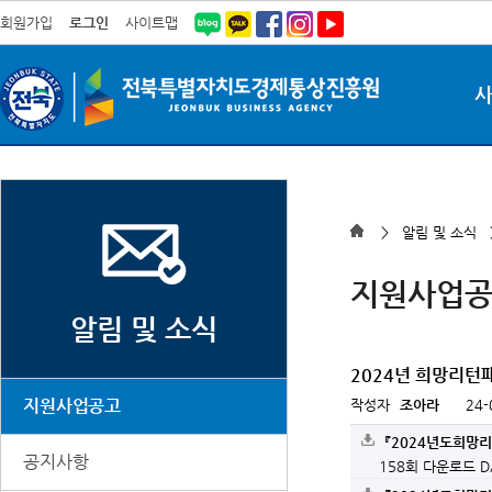
회원가입
로그인
사이트맵
> 알림 및 소식
지원사업
알림 및 소식
2024년 희망리턴
지원사업공고
작성자
조아라
24-
『2024년도희망
공지사항
158회 다운로드
D