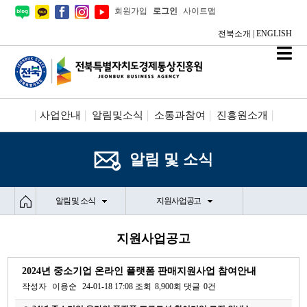
회원가입
로그인
사이트맵
전북소개
|
ENGLISH
사업안내
알림및소식
소통과참여
진흥원소개
시설안내/신청
정보공개
알림 및 소식
알림 및 소식
지원사업공고
지원사업공고
2024년 중소기업 온라인 플랫폼 판매지원사업 참여안내
작성자
이용순
24-01-18 17:08
조회
8,900회
댓글
0건