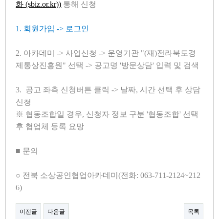
화 (sbiz.or.kr)
)
통해 신청
1.
회원가입
->
로그인
2.
아카데미
->
사업신청
->
운영기관 "(
재)
전라북도경
제통상진흥원" 선택
->
공고명 '방문상담' 입력 및 검색
3.
공고 좌측 신청버튼 클릭
->
날짜
,
시간 선택 후 상담
신청
※ 협동조합일 경우, 신청자 정보 구분 '협동조합' 선택
후 협업체 등록 요망
■
문의
○
전북 소상공인협업아카데미
(
전화
: 063-711-2124~212
6)
이전글
다음글
목록