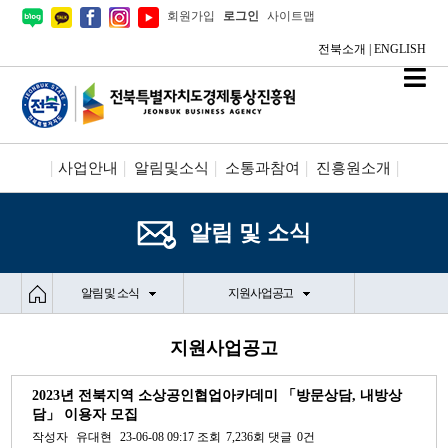
회원가입
로그인
사이트맵
전북소개
|
ENGLISH
사업안내
알림및소식
소통과참여
진흥원소개
시설안내/신청
정보공개
알림 및 소식
알림 및 소식
지원사업공고
지원사업공고
2023년 전북지역 소상공인협업아카데미 「방문상담, 내방상
담」 이용자 모집
작성자
유대현
23-06-08 09:17
조회
7,236회
댓글
0건